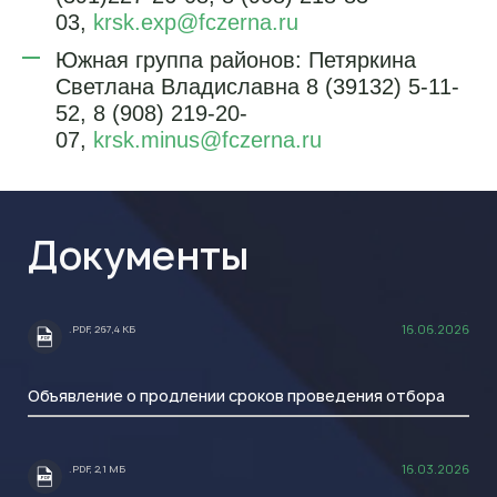
03,
krsk.exp@fczerna.ru
Южная группа районов: Петяркина
Светлана Владиславна 8 (39132) 5-11-
52, 8 (908) 219-20-
07,
krsk.minus@fczerna.ru
Документы
16.06.2026
.PDF, 267,4 КБ
.PDF
Объявление о продлении сроков проведения отбора
16.03.2026
.PDF, 2,1 МБ
.PDF