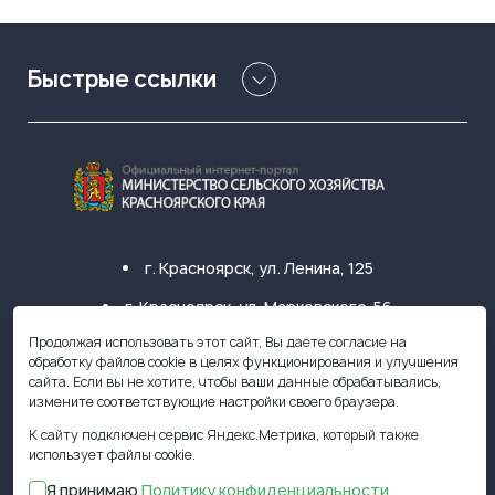
Быстрые ссылки
г. Красноярск, ул. Ленина, 125
г. Красноярск, ул. Марковского, 56
Продолжая использовать этот сайт, Вы даете согласие на
+7 (391) 249-31-33
обработку файлов cookie в целях функционирования и улучшения
сайта. Если вы не хотите, чтобы ваши данные обрабатывались,
krasagro@krasagro.ru
измените соответствующие настройки своего браузера.
К сайту подключен сервис Яндекс.Метрика, который также
использует файлы cookie.
Я принимаю
Политику конфиденциальности
© 2009—2026 Министерство