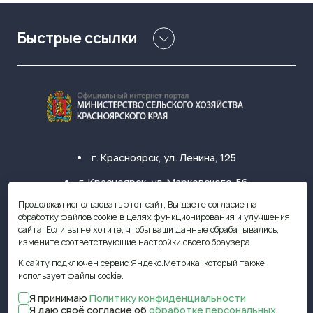
Быстрые ссылки
г. Красноярск, ул. Ленина, 125
г. Красноярск, ул. Марковского, 56
Продолжая использовать этот сайт, Вы даете согласие на
+7 (391) 249-31-33
обработку файлов cookie в целях функционирования и улучшения
сайта. Если вы не хотите, чтобы ваши данные обрабатывались,
krasagro@krasagro.ru
измените соответствующие настройки своего браузера.
К сайту подключен сервис Яндекс.Метрика, который также
использует файлы cookie.
Я принимаю
Политику конфиденциальности
© 2009—2026 Министерство
Я даю своё согласие об
обработке персональных
сельского хозяйства Красноярского