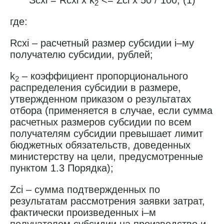
Sсхi = Rсхi x k
<= Zсi x 50 / 100, (1)
2
где:
Rcхi – расчетный размер субсидии i–му
получателю субсидии, рублей;
k
– коэффициент пропорционального
2
распределения субсидии в размере,
утвержденном приказом о результатах
отбора (применяется в случае, если сумма
расчетных размеров субсидии по всем
получателям субсидии превышает лимит
бюджетных обязательств, доведенных
министерству на цели, предусмотренные
пунктом 1.3 Порядка);
Zсi – сумма подтвержденных по
результатам рассмотрения заявки затрат,
фактически произведенных i–м