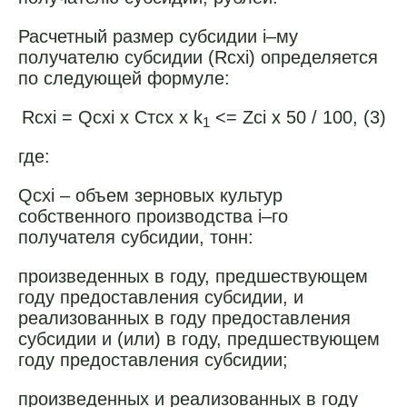
Расчетный размер субсидии i–му
получателю субсидии (Rсхi) определяется
по следующей формуле:
Rсхi = Qсхi x Cтсx x k
<= Zсi x 50 / 100, (3)
1
где:
Qсхi – объем зерновых культур
собственного производства i–го
получателя субсидии, тонн:
произведенных в году, предшествующем
году предоставления субсидии, и
реализованных в году предоставления
субсидии и (или) в году, предшествующем
году предоставления субсидии;
произведенных и реализованных в году