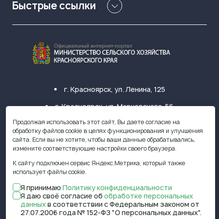
Быстрые ссылки
г. Красноярск, ул. Ленина, 125
г. Красноярск, ул. Марковского, 56
Продолжая использовать этот сайт, Вы даете согласие на
+7 (391) 249-31-33
обработку файлов cookie в целях функционирования и улучшения
сайта. Если вы не хотите, чтобы ваши данные обрабатывались,
krasagro@krasagro.ru
измените соответствующие настройки своего браузера.
К сайту подключен сервис Яндекс.Метрика, который также
использует файлы cookie.
Я принимаю
Политику конфиденциальности
© 2009—2026 Министерство
Я даю своё согласие об
обработке персональных
сельского хозяйства Красноярского
данных
в соответствии с Федеральным законом от
края
27.07.2006 года № 152-ФЗ "О персональных данных".