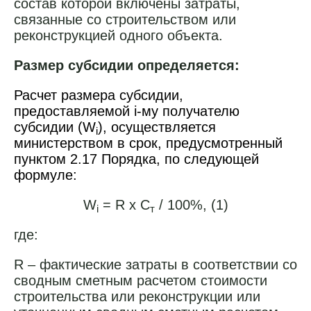
состав которой включены затраты,
связанные со строительством или
реконструкцией одного объекта.
Размер субсидии определяется:
Расчет размера субсидии,
предоставляемой i-му получателю
субсидии (W
), осуществляется
i
министерством в срок, предусмотренный
пунктом 2.17
Порядка, по следующей
формуле:
W
= R x С
/ 100%, (1)
i
т
где:
R – фактические затраты в соответствии со
сводным сметным расчетом стоимости
строительства или реконструкции или