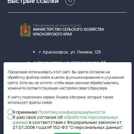
Быстрые ссылки
г. Красноярск, ул. Ленина, 125
г. Красноярск, ул. Марковского, 56
Продолжая использовать этот сайт, Вы даете согласие на
+7 (391) 249-31-33
обработку файлов cookie в целях функционирования и улучшения
сайта. Если вы не хотите, чтобы ваши данные обрабатывались,
krasagro@krasagro.ru
измените соответствующие настройки своего браузера.
К сайту подключен сервис Яндекс.Метрика, который также
использует файлы cookie.
Я принимаю
Политику конфиденциальности
© 2009—2026 Министерство
Я даю своё согласие об
обработке персональных
сельского хозяйства Красноярского
данных
в соответствии с Федеральным законом от
края
27.07.2006 года № 152-ФЗ "О персональных данных".