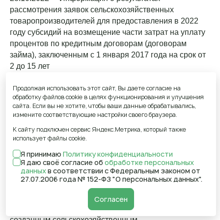
рассмотрения заявок сельскохозяйственных
товаропроизводителей для предоставления в 2022
году субсидий на возмещение части затрат на уплату
процентов по кредитным договорам (договорам
займа), заключенным с 1 января 2017 года на срок от
2 до 15 лет
Подробнее...
Продолжая использовать этот сайт, Вы даете согласие на
обработку файлов cookie в целях функционирования и улучшения
25.10.2022 - Объявлен отбор получателей субсидий на
сайта. Если вы не хотите, чтобы ваши данные обрабатывались,
измените соответствующие настройки своего браузера.
компенсацию части затрат, связанных с оплатой
очередных лизинговых платежей по заключенным
К сайту подключен сервис Яндекс.Метрика, который также
договорам лизинга (сублизинга) или арендных
использует файлы cookie.
платежей по заключенным договорам аренды
Я принимаю
Политику конфиденциальности
Подробнее...
Я даю своё согласие об
обработке персональных
данных
в соответствии с Федеральным законом от
27.07.2006 года № 152-ФЗ "О персональных данных".
25.10.2022 - Объявлен отбор получателей
субсидиидля предоставления субсидий
Согласен
сельскохозяйственным товаропроизводителям, вновь
созданным сельскохозяйственным