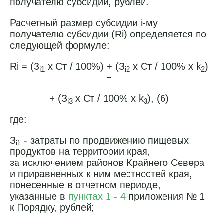
получателю субсидии, рублей.
Расчетный размер субсидии i-му
получателю субсидии (Ri) определяется по
следующей формуле:
Ri = (З
x Ст / 100%) + (З
x Ст / 100% x k
)
i1
i2
2
+
+ (З
x Ст / 100% x k
), (6)
i3
3
где:
З
- затраты по продвижению пищевых
i1
продуктов на территории края,
за исключением районов Крайнего Севера
и приравненных к ним местностей края,
понесенные в отчетном периоде,
указанные в
пунктах 1
-
4
приложения № 1
к Порядку, рублей;