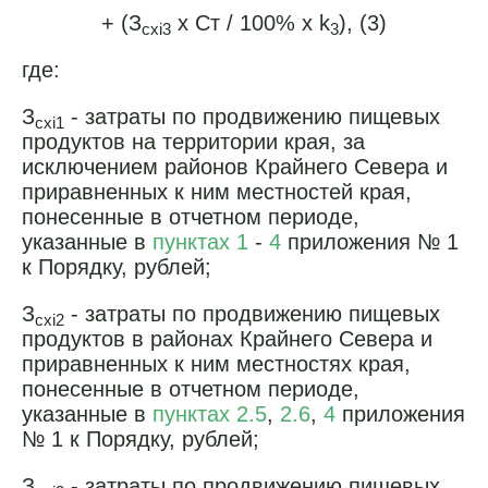
+ (З
x Ст / 100% x k
), (3)
cxi3
3
где:
З
- затраты по продвижению пищевых
cxi1
продуктов на территории края, за
исключением районов Крайнего Севера и
приравненных к ним местностей края,
понесенные в отчетном периоде,
указанные в
пунктах 1
-
4
приложения № 1
к Порядку, рублей;
З
- затраты по продвижению пищевых
cxi2
продуктов в районах Крайнего Севера и
приравненных к ним местностях края,
понесенные в отчетном периоде,
указанные в
пунктах 2.5
,
2.6
,
4
приложения
№ 1 к Порядку, рублей;
З
- затраты по продвижению пищевых