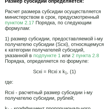
Размер субсидии определяется:
Расчет размера субсидии осуществляется
министерством в срок, предусмотренный
пунктом 2.17
Порядка, по следующим
формулам:
1) размер субсидии, предоставляемой i-му
получателю субсидии (Scxi), относящемуся
к категории получателей субсидий,
указанной в
подпункте 1
или
2 пункта 2.8
Порядка, определяется по формуле:
Scxi = Rcxi x k
, (1)
1
где:
Rсхi - расчетный размер субсидии i-му
получателю субсидии, рублей;
k
- коэффициент пропорционального