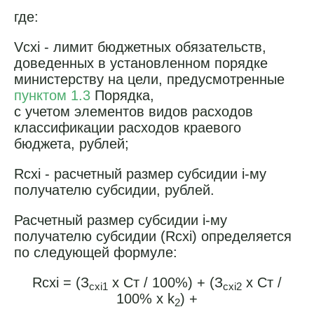
где:
Vcxi - лимит бюджетных обязательств,
доведенных в установленном порядке
министерству на цели, предусмотренные
пунктом 1.3
Порядка,
с учетом элементов видов расходов
классификации расходов краевого
бюджета, рублей;
Rcxi - расчетный размер субсидии i-му
получателю субсидии, рублей.
Расчетный размер субсидии i-му
получателю субсидии (Rсхi) определяется
по следующей формуле:
Rcxi = (З
x Ст / 100%) + (З
x Ст /
cxi1
cxi2
100% x k
) +
2