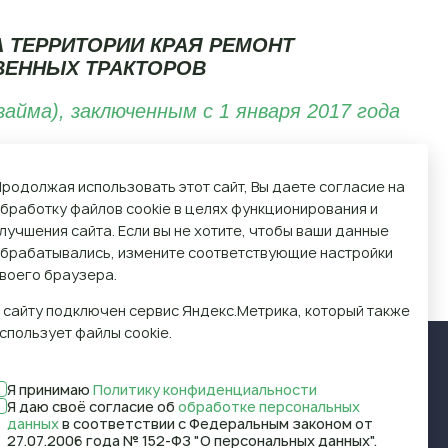
 ТЕРРИТОРИИ КРАЯ РЕМОНТ
ВЕННЫХ ТРАКТОРОВ
йма), заключенным с 1 января 2017 года
родолжая использовать этот сайт, Вы даете согласие на
бработку файлов cookie в целях функционирования и
ТЬЕ 59 ЗАКОНА КРАЯ № 17-4487
лучшения сайта. Если вы не хотите, чтобы ваши данные
брабатывались, измените соответствующие настройки
 (подпункт «а» пункта 1 статьи 59
воего браузера.
 сайту подключен сервис Яндекс.Метрика, который также
спользует файлы cookie.
Я принимаю
Политику конфиденциальности
Я даю своё согласие об
обработке персональных
данных
в соответствии с Федеральным законом от
 (391) 249-31-33
27.07.2006 года № 152-ФЗ "О персональных данных".