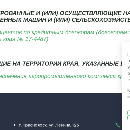
ИРОВАННЫЕ И (ИЛИ) ОСУЩЕСТВЛЯЮЩИЕ НА
ЕННЫХ МАШИН И (ИЛИ) СЕЛЬСКОХОЗЯЙСТ
ентов по кредитным договорам (договорам за
а края № 17-4487).
П
о
Е НА ТЕРРИТОРИИ КРАЯ, УКАЗАННЫЕ В СТА
у
о
еспечения агропромышленного комплекса края
с
К
и
г. Красноярск, ул. Ленина, 125
+7