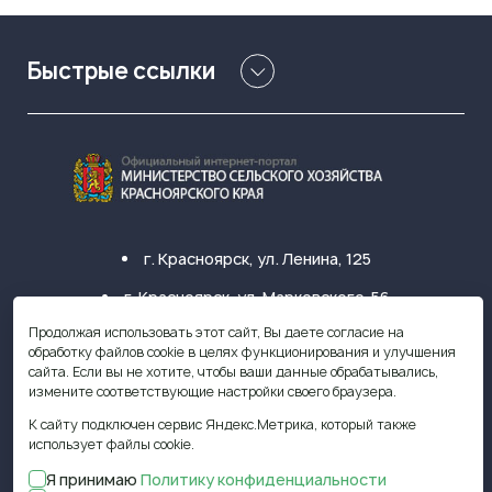
Быстрые ссылки
г. Красноярск, ул. Ленина, 125
г. Красноярск, ул. Марковского, 56
Продолжая использовать этот сайт, Вы даете согласие на
+7 (391) 249-31-33
обработку файлов cookie в целях функционирования и улучшения
сайта. Если вы не хотите, чтобы ваши данные обрабатывались,
krasagro@krasagro.ru
измените соответствующие настройки своего браузера.
К сайту подключен сервис Яндекс.Метрика, который также
использует файлы cookie.
Я принимаю
Политику конфиденциальности
© 2009—2026 Министерство