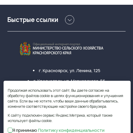
Быстрые ссылки
г. Красноярск, ул. Ленина, 125
г. Красноярск, ул. Марковского, 56
Продолжая использовать этот сайт, Вы даете согласие на
+7 (391) 249-31-33
обработку файлов cookie в целях функционирования и улучшения
сайта. Если вы не хотите, чтобы ваши данные обрабатывались,
krasagro@krasagro.ru
измените соответствующие настройки своего браузера.
К сайту подключен сервис Яндекс.Метрика, который также
использует файлы cookie.
Я принимаю
Политику конфиденциальности
© 2009—2026 Министерство